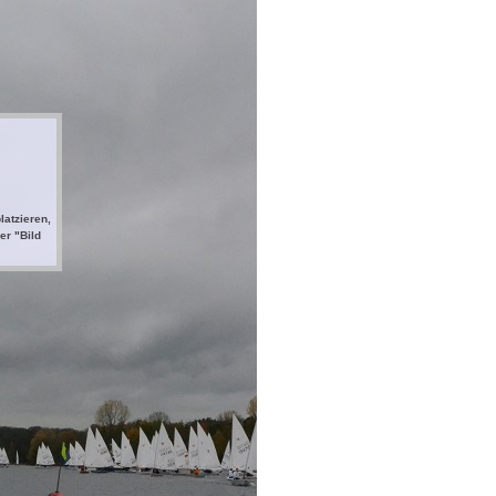
latzieren,
er "Bild