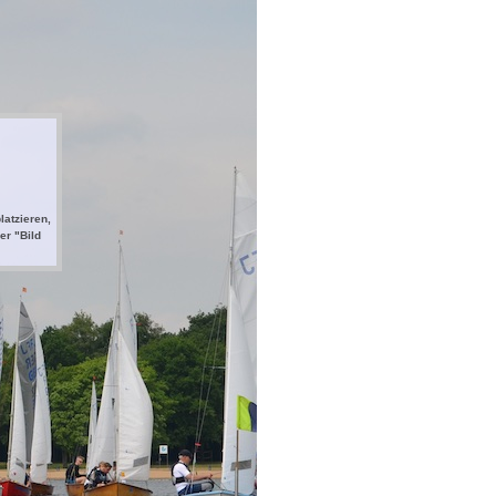
latzieren,
er "Bild