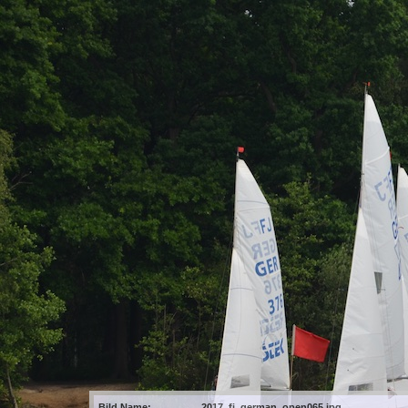
Bild Name:
2017_fj_german_open065.jpg