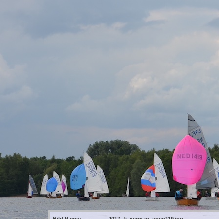
Bild Name:
2017_fj_german_open119.jpg