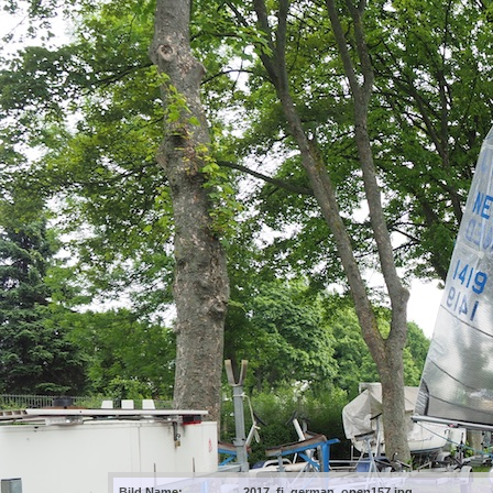
Bild Name:
2017_fj_german_open157.jpg