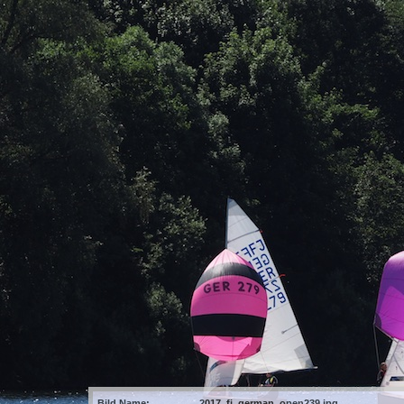
Bild Name:
2017_fj_german_open239.jpg