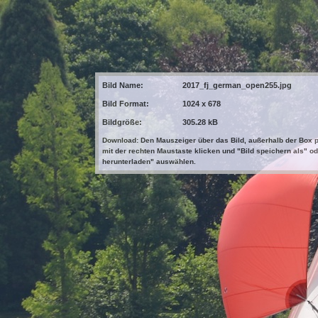
Bild Name:
2017_fj_german_open255.jpg
Bild Format:
1024 x 678
Bildgröße:
305.28 kB
Download: Den Mauszeiger über das Bild, außerhalb der Box p
mit der rechten Maustaste klicken und "Bild speichern als" od
herunterladen" auswählen.