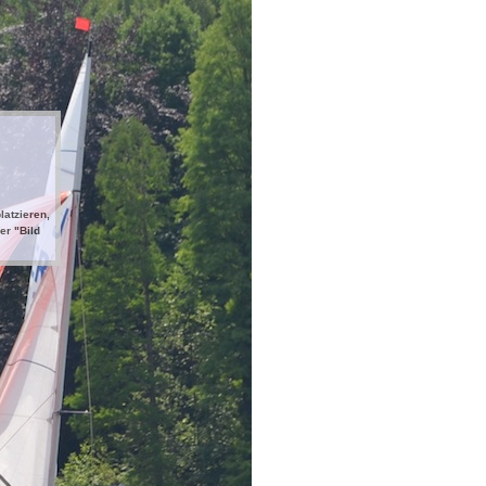
latzieren,
er "Bild