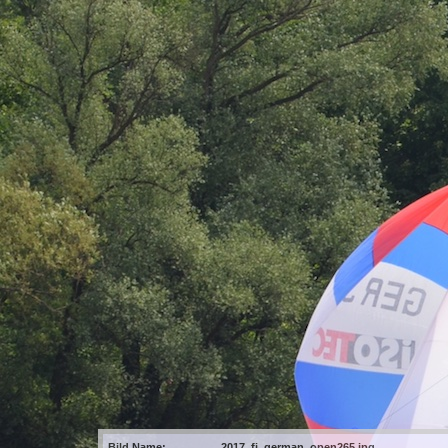
Bild Name:
2017_fj_german_open265.jpg