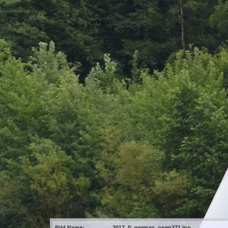
Bild Name:
2017_fj_german_open271.jpg