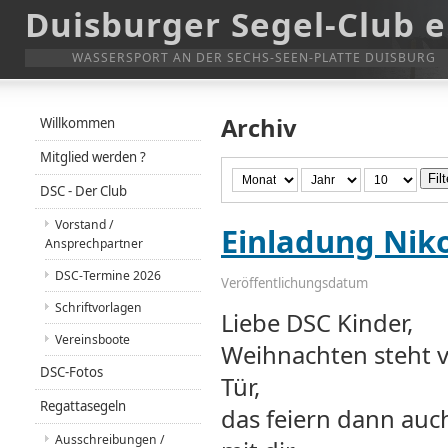
Duisburger Segel-Club e
WASSERSPORT AN DER SECHS-SEEN-PLATTE DUISBURG
Archiv
Willkommen
Mitglied werden ?
Filt
DSC - Der Club
Vorstand /
Einladung Niko
Ansprechpartner
DSC-Termine 2026
Veröffentlichungsdatum
Schriftvorlagen
Liebe DSC Kinder,
Vereinsboote
Weihnachten steht v
DSC-Fotos
Tür,
Regattasegeln
das feiern dann auc
Ausschreibungen /