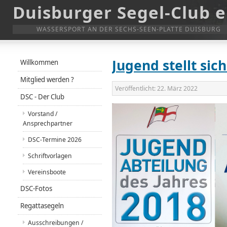
Duisburger Segel-Club e
WASSERSPORT AN DER SECHS-SEEN-PLATTE DUISBURG
Jugend stellt sich
Willkommen
Mitglied werden ?
Veröffentlicht:
22. März 2022
DSC - Der Club
Vorstand /
Ansprechpartner
DSC-Termine 2026
Schriftvorlagen
Vereinsboote
DSC-Fotos
Regattasegeln
Ausschreibungen /