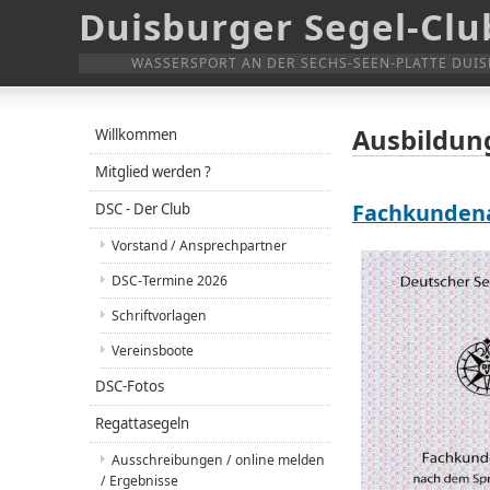
Duisburger Segel-Club
WASSERSPORT AN DER SECHS-SEEN-PLATTE DUI
Ausbildun
Willkommen
Mitglied werden ?
Fachkundena
DSC - Der Club
Vorstand / Ansprechpartner
DSC-Termine 2026
Schriftvorlagen
Vereinsboote
DSC-Fotos
Regattasegeln
Ausschreibungen / online melden
/ Ergebnisse