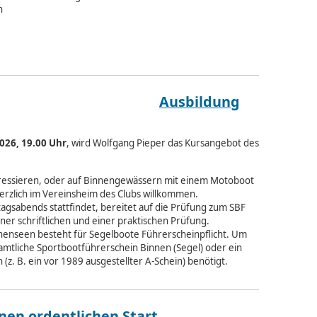
n
Ausbildung
2026, 19.00 Uhr
, wird Wolfgang Pieper das Kursangebot des
nteressieren, oder auf Binnengewässern mit einem Motoboot
erzlich im Vereinsheim des Clubs willkommen.
gsabends stattfindet, bereitet auf die Prüfung zum SBF
iner schriftlichen und einer praktischen Prüfung.
nenseen besteht für Segelboote Führerscheinpflicht. Um
r amtliche Sportbootführerschein Binnen (Segel) oder ein
(z. B. ein vor 1989 ausgestellter A-Schein) benötigt.
nen ordentlichen Start.