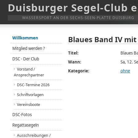
Duisburger Segel-Club e
WASSERSPORT AN DER SECHS-SEEN-PLATTE DUISBURG
Blaues Band IV mit 
Willkommen
Mitglied werden ?
Titel:
Blaues Ba
DSC - Der Club
Wann:
Sa, 12. 
Vorstand /
Kategorie:
ohne
Ansprechpartner
DSC-Termine 2026
Schriftvorlagen
Vereinsboote
DSC-Fotos
Regattasegeln
Ausschreibungen /