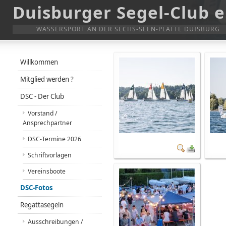
Duisburger Segel-Club e
WASSERSPORT AN DER SECHS-SEEN-PLATTE DUISBURG
Willkommen
Mitglied werden ?
DSC - Der Club
Vorstand /
Ansprechpartner
DSC-Termine 2026
Schriftvorlagen
Vereinsboote
DSC-Fotos
Regattasegeln
Ausschreibungen /