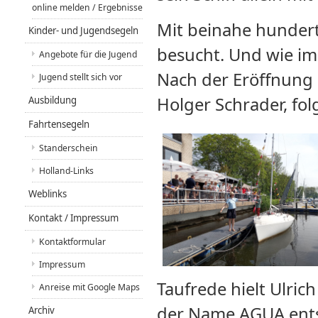
online melden / Ergebnisse
Mit beinahe hunder
Kinder- und Jugendsegeln
besucht. Und wie imm
Angebote für die Jugend
Nach der Eröffnung 
Jugend stellt sich vor
Holger Schrader, fol
Ausbildung
Fahrtensegeln
Standerschein
Holland-Links
Weblinks
Kontakt / Impressum
Kontaktformular
Impressum
Taufrede hielt Ulric
Anreise mit Google Maps
der Name AGUA entst
Archiv