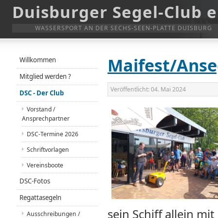
Duisburger Segel-Club e
WASSERSPORT AN DER SECHS-SEEN-PLATTE DUISBURG
Maifest/Anse
Willkommen
Mitglied werden ?
Veröffentlicht:
04. Mai 2024
DSC - Der Club
Vorstand /
Ansprechpartner
DSC-Termine 2026
Schriftvorlagen
Vereinsboote
DSC-Fotos
Regattasegeln
sein Schiff allein m
Ausschreibungen /