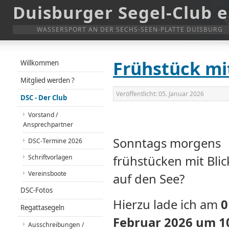
Duisburger Segel-Club e
WASSERSPORT AN DER SECHS-SEEN-PLATTE DUISBURG
Frühstück mi
Willkommen
Mitglied werden ?
Veröffentlicht:
05. Januar 2026
DSC - Der Club
Vorstand /
Ansprechpartner
Sonntags morgens
DSC-Termine 2026
Schriftvorlagen
frühstücken mit Blic
Vereinsboote
auf den See?
DSC-Fotos
Hierzu lade ich am
0
Regattasegeln
Februar 2026 um 1
Ausschreibungen /