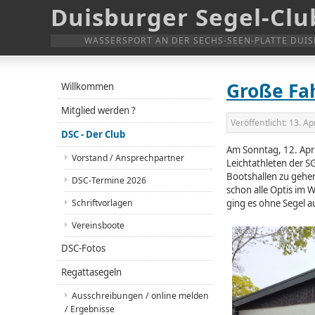
Duisburger Segel-Club
WASSERSPORT AN DER SECHS-SEEN-PLATTE DUI
Große Fah
Willkommen
Mitglied werden ?
Veröffentlicht:
13. Ap
DSC - Der Club
Am Sonntag, 12. Apri
Vorstand / Ansprechpartner
Leichtathleten der 
Bootshallen zu gehen
DSC-Termine 2026
schon alle Optis im 
Schriftvorlagen
ging es ohne Segel a
Vereinsboote
DSC-Fotos
Regattasegeln
Ausschreibungen / online melden
/ Ergebnisse