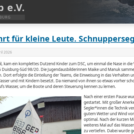
 e.V.
SBURG
rt für kleine Leute. Schnupperse
ril 2026
l, kam ein komplettes Dutzend Kinder zum DSC, um einmal die Nase in die 
SG Duisburg-Süd 98/20. Die Jugendausbilderinnen Maike und Manuk samme
. Dort erfolgte die Einteilung der Teams, die Einweisung in das Verhalten 
Wasser und mit Kindern besetzt. Da niemand von ihnen so etwas vorher sc
ufs Wasser, um die Boote und deren Steuerung kennen zu lernen.
Nach einer ersten Pause wur
gestartet. Mit großer Anerk
Segler*innen die Technik ve
gutem Wetter und Wind von 
optimal. Nach der kurzen Mi
weiteres Mal auf das Wasser
zu vertiefen. Dabei wurde 