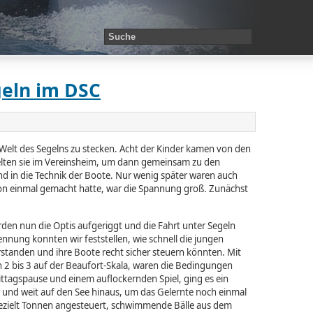
geln im DSC
Welt des Segelns zu stecken. Acht der Kinder kamen von den
lten sie im Vereinsheim, um dann gemeinsam zu den
und in die Technik der Boote. Nur wenig später waren auch
hon einmal gemacht hatte, war die Spannung groß. Zunächst
den nun die Optis aufgeriggt und die Fahrt unter Segeln
ennung konnten wir feststellen, wie schnell die jungen
rstanden und ihre Boote recht sicher steuern könnten. Mit
2 bis 3 auf der Beaufort-Skala, waren die Bedingungen
ttagspause und einem auflockernden Spiel, ging es ein
 und weit auf den See hinaus, um das Gelernte noch einmal
gezielt Tonnen angesteuert, schwimmende Bälle aus dem