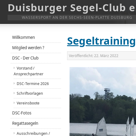
Duisburger Segel-Club e
WASSERSPORT AN DER SECHS-SEEN-PLATTE DUISBURG
Segeltraining
Willkommen
Mitglied werden ?
Veröffentlicht:
22. März 2022
DSC - Der Club
Vorstand /
Ansprechpartner
DSC-Termine 2026
Schriftvorlagen
Vereinsboote
DSC-Fotos
Regattasegeln
Ausschreibungen /