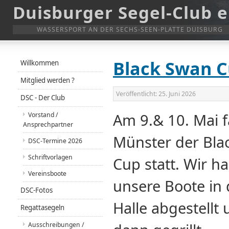
Duisburger Segel-Club e
WASSERSPORT AN DER SECHS-SEEN-PLATTE DUISBURG
Black Swan 
Willkommen
Mitglied werden ?
Veröffentlicht:
25. Juni 2026
DSC - Der Club
Am 9.& 10. Mai f
Vorstand /
Ansprechpartner
Münster der Bla
DSC-Termine 2026
Schriftvorlagen
Cup statt. Wir h
Vereinsboote
unsere Boote in 
DSC-Fotos
Halle abgestellt
Regattasegeln
Ausschreibungen /